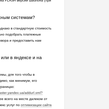
йка FLASH версии шаблона (при
ежным системам?
днако в стандартную стоимость
льно подобрать платежные
говора и предоставить нам
 или в яндексе и на
мы, для того чтобы в
димо, как минимум, его
траницах:
aster.yandex.ua/addurl.xml?
ее всего на месте далеком от
екс услуг по
оптимизации сайта