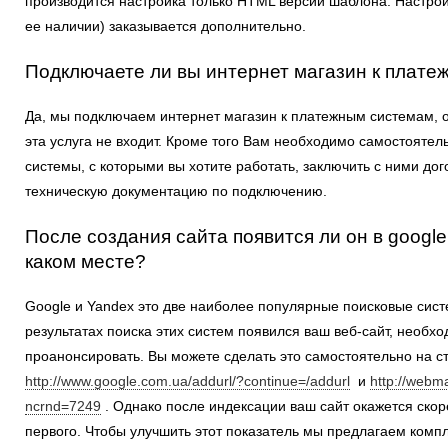
производится настройка только HTML версии шаблона. Настро
ее наличии) заказывается дополнительно.
Подключаете ли вы интернет магазин к плат
Да, мы подключаем интернет магазин к платежным системам, о
эта услуга не входит. Кроме того Вам необходимо самостояте
системы, с которыми вы хотите работать, заключить с ними до
техническую документацию по подключению.
После создания сайта появится ли он в google
каком месте?
Google и Yandex это две наиболее популярные поисковые систе
результатах поиска этих систем появился ваш веб-сайт, необхо
проанонсировать. Вы можете сделать это самостоятельно на с
http://www.google.com.ua/addurl/?continue=/addurl
и
http://webm
ncrnd=7249
. Однако после индексации ваш сайт окажется скор
первого. Чтобы улучшить этот показатель мы предлагаем компл