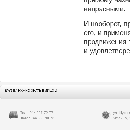
напрасными.
И наоборот, 
его, и примен
продвижения 
и удовлетворе
ДРУЗЕЙ НУЖНО ЗНАТЬ В ЛИЦО :)
Тел. :
044 227-72-77
ул. Шутов
Факс :
044 531-90-78
Украина
,