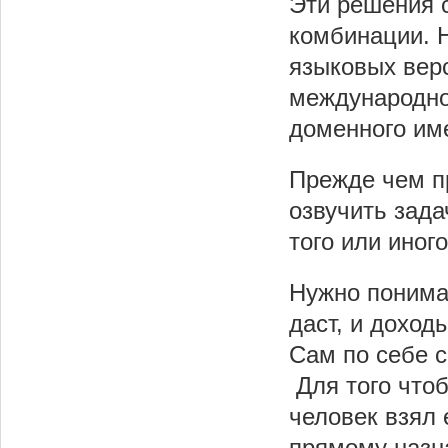
Эти решения 
комбинации. 
языковых верс
международног
доменного им
Прежде чем п
озвучить задач
того или иног
Нужно понимат
даст, и доходы
Сам по себе с
Для того чтоб
человек взял 
прямому назн