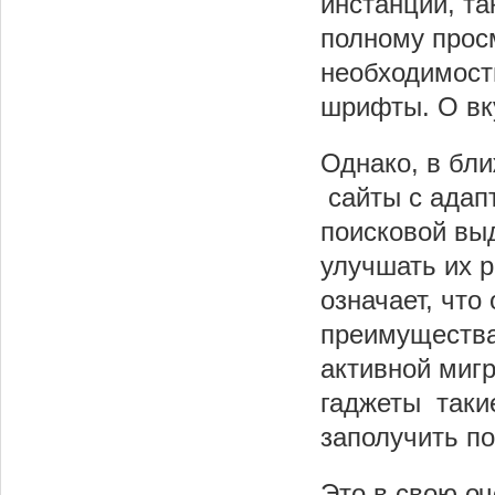
инстанции, та
полному прос
необходимост
шрифты. О вку
Однако, в бл
сайты с адап
поисковой вы
улучшать их р
означает, что
преимущества
активной миг
гаджеты таки
заполучить по
Это в свою о